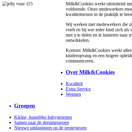
Milk&Cookies werkt uitsluitend met
voldoende. Onze medewerkers moeten
kwaliteitseisen in de praktijk te bre
Wij werken met medewerkers die zi
voelt en bij wie ieder kind zich al
met u te delen en te luisteren naa
ontwikkelen.
Kortom: Milk&Cookies werkt alleen 
kinderopvang en een hogere opleidi
communiceren.
Over Milk&Cookies
Kwaliteit
Extra Service
Wennen
Groepen
Kleine, huiselijke babygroepen
Samen naar de dreumesgroep
Nieuwe uitdagingen op de peutergroep